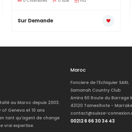
0 Chambres
0 SDB
m2
Sur Demande
Maroc
Fonciere de l'Echiquier SARL
Samanah Country Club
Amira 60 Route du Barrage 
stallé au Maroc depuis 2003.
43120 Tameslhote - Marrak
y of Geneva et 10 ans
contact@suisse-connexion
 en tant qu'agent de change
00212 6 66 30 34 43
e vrai expertise.