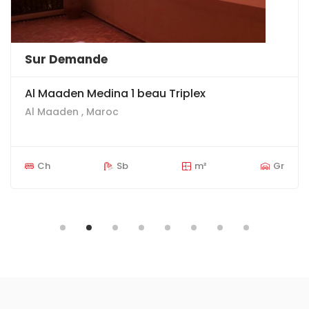
14 900 000 MAD
NOUVEAU
Trps belle villa moderne de 4 chambres sur
terrain de 6000 m 2, sur la route d'Amizmiz
Tameslhote , Maroc
Ch
Sb
m²
Gr