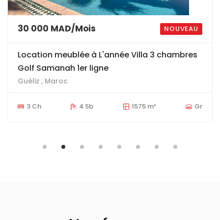
Sur Demande
NOUVEAU
Kasbah Jolie Petit Riad titré et bien rénové
dans rue passante
Medina , Maroc
4 Ch
5 Sb
131 m²
Gr